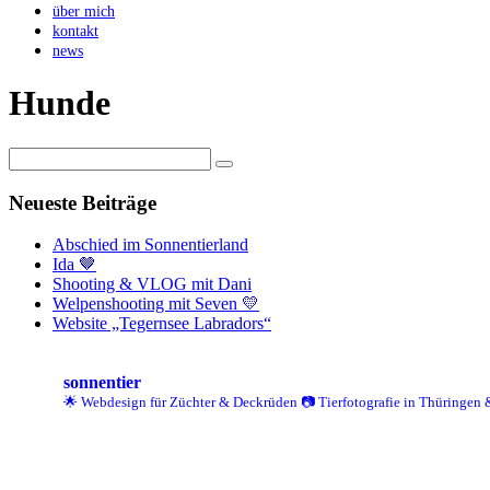
über mich
kontakt
news
Hunde
Neueste Beiträge
Abschied im Sonnentierland
Ida 🤎
Shooting & VLOG mit Dani
Welpenshooting mit Seven 💛
Website „Tegernsee Labradors“
sonnentier
🌟 Webdesign für Züchter & Deckrüden
📷 Tierfotografie in Thüringen