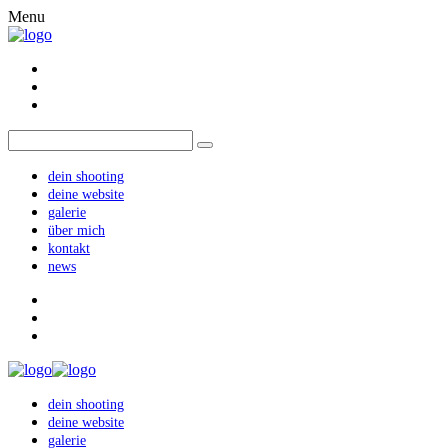
Menu
dein shooting
deine website
galerie
über mich
kontakt
news
dein shooting
deine website
galerie