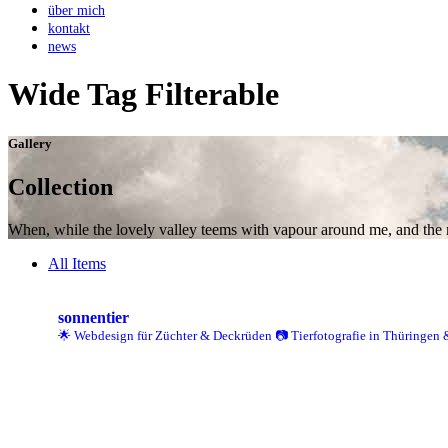
über mich
kontakt
news
Wide Tag Filterable
Gallery
Collection
When, while the lovely valley teems with vapour around me, and the me
All Items
sonnentier
🌟 Webdesign für Züchter & Deckrüden
📷 Tierfotografie in Thüringen