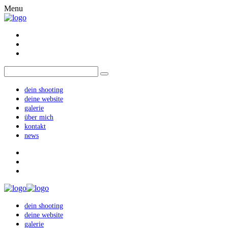
Menu
dein shooting
deine website
galerie
über mich
kontakt
news
dein shooting
deine website
galerie