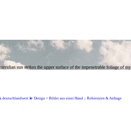
ridian sun strikes the upper surface of the impenetrable foliage of my 
 & deutschlandweit
💫 Design + Bilder aus einer Hand
↓ Referenzen & Anfrage