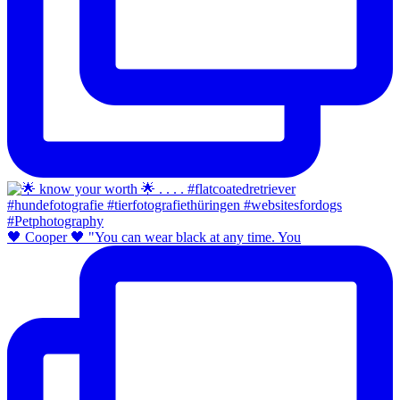
🖤 Cooper 🖤 "You can wear black at any time. You