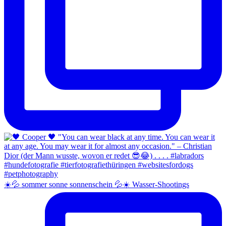
☀️💦 sommer sonne sonnenschein 💦☀️ Wasser-Shootings