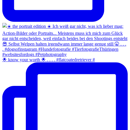
🌟 know your worth 🌟 . . . . #flatcoatedretriever #