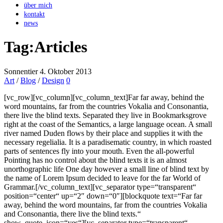
über mich
kontakt
news
Tag:
Articles
Sonnentier
4. Oktober 2013
Art
/
Blog
/
Design
0
[vc_row][vc_column][vc_column_text]Far far away, behind the
word mountains, far from the countries Vokalia and Consonantia,
there live the blind texts. Separated they live in Bookmarksgrove
right at the coast of the Semantics, a large language ocean. A small
river named Duden flows by their place and supplies it with the
necessary regelialia. It is a paradisematic country, in which roasted
parts of sentences fly into your mouth. Even the all-powerful
Pointing has no control about the blind texts it is an almost
unorthographic life One day however a small line of blind text by
the name of Lorem Ipsum decided to leave for the far World of
Grammar.[/vc_column_text][vc_separator type=“transparent“
position=“center“ up=“2″ down=“0″][blockquote text=“Far far
away, behind the word mountains, far from the countries Vokalia
and Consonantia, there live the blind texts.“
show_quote_icon=“yes“][vc_separator type=“transparent“