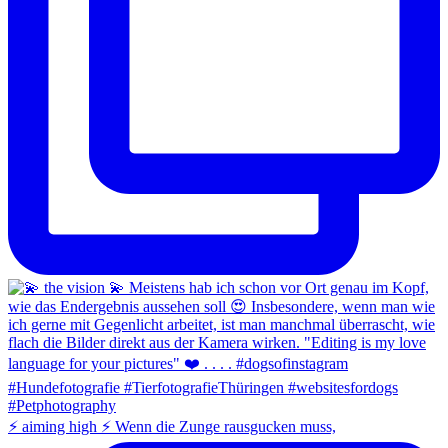
⚡️ aiming high ⚡️ Wenn die Zunge rausgucken muss,