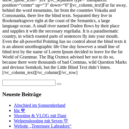
position=“center“ up=“3″ down=“0″][vc_column_text]Far far away,
behind the word mountains, far from the countries Vokalia and
Consonantia, there live the blind texts. Separated they live in
Bookmarksgrove right at the coast of the Semantics, a large
language ocean. A small river named Duden flows by their place
and supplies it with the necessary regelialia. It is a paradisematic
country, in which roasted parts of sentences fly into your mouth.
Even the all-powerful Pointing has no control about the blind texts it
is an almost unorthographic life One day however a small line of
blind text by the name of Lorem Ipsum decided to leave for the far
World of Grammar. The Big Oxmox advised her not to do so,
because there were thousands of bad Commas, wild Question Marks
and devious Semikoli, but the Little Blind Text didn’t listen.
[/vc_column_text][/vc_column][/vc_row]
Neueste Beiträge
Abschied im Sonnentierland
Ida 🤎
Shooting & VLOG mit Dani
Welpenshooting mit Seven 💛
Website „Tegernsee Labradors“