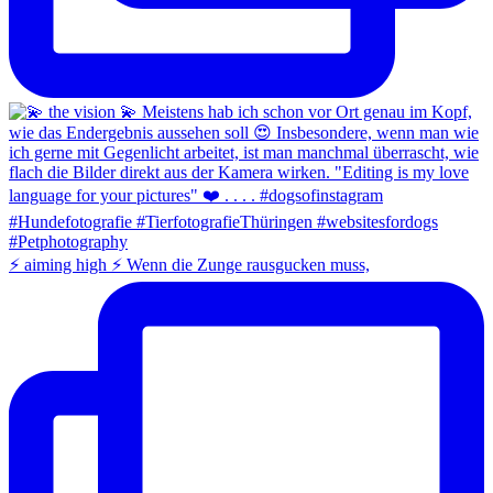
⚡️ aiming high ⚡️ Wenn die Zunge rausgucken muss,