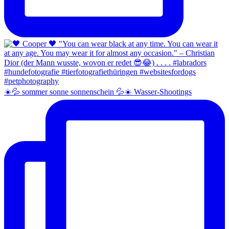
☀️💦 sommer sonne sonnenschein 💦☀️ Wasser-Shootings