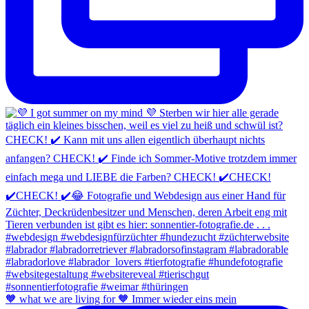
🧡 what we are living for 🧡 Immer wieder eins mein