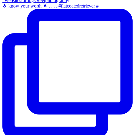
🌟 know your worth 🌟 . . . . #flatcoatedretriever #