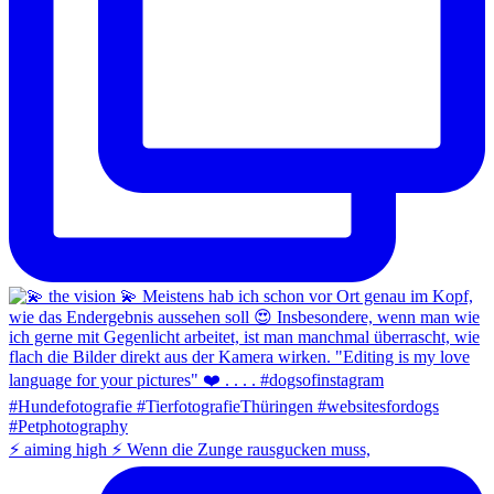
⚡️ aiming high ⚡️ Wenn die Zunge rausgucken muss,