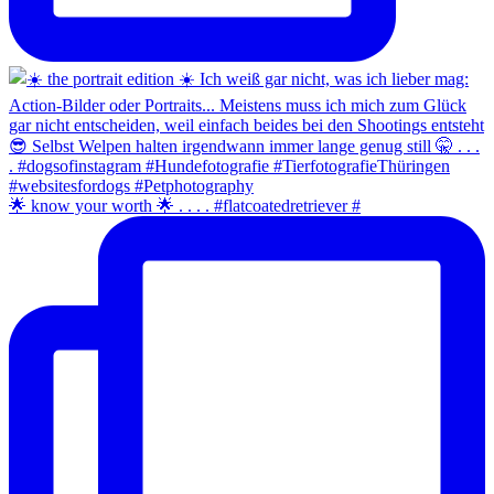
🌟 know your worth 🌟 . . . . #flatcoatedretriever #