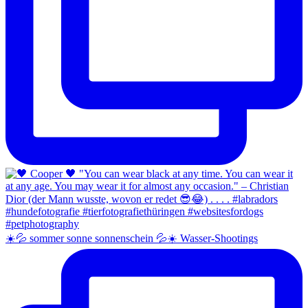
☀️💦 sommer sonne sonnenschein 💦☀️ Wasser-Shootings