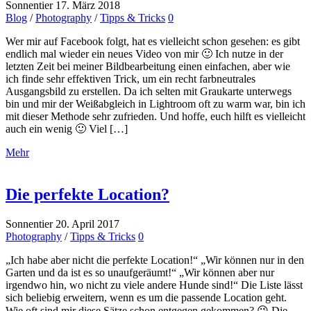
Sonnentier
17. März 2018
Blog
/
Photography
/
Tipps & Tricks
0
Wer mir auf Facebook folgt, hat es vielleicht schon gesehen: es gibt
endlich mal wieder ein neues Video von mir 🙂 Ich nutze in der
letzten Zeit bei meiner Bildbearbeitung einen einfachen, aber wie
ich finde sehr effektiven Trick, um ein recht farbneutrales
Ausgangsbild zu erstellen. Da ich selten mit Graukarte unterwegs
bin und mir der Weißabgleich in Lightroom oft zu warm war, bin ich
mit dieser Methode sehr zufrieden. Und hoffe, euch hilft es vielleicht
auch ein wenig 🙂 Viel […]
Mehr
Die perfekte Location?
Sonnentier
20. April 2017
Photography
/
Tipps & Tricks
0
„Ich habe aber nicht die perfekte Location!“ „Wir können nur in den
Garten und da ist es so unaufgeräumt!“ „Wir können aber nur
irgendwo hin, wo nicht zu viele andere Hunde sind!“ Die Liste lässt
sich beliebig erweitern, wenn es um die passende Location geht.
Wie oft sind mir diese Sätze schon entgegen gekommen? 😉 Die