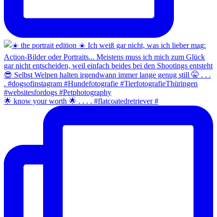
🌟 know your worth 🌟 . . . . #flatcoatedretriever #