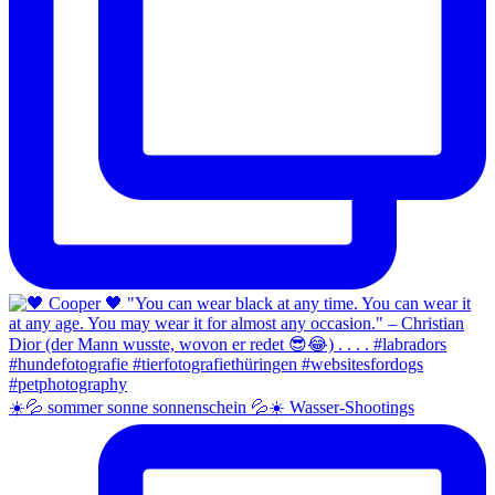
☀️💦 sommer sonne sonnenschein 💦☀️ Wasser-Shootings