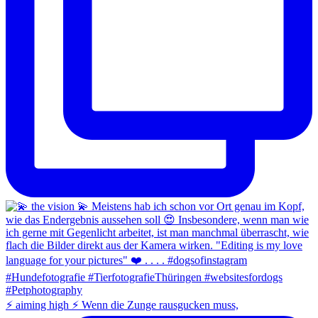
⚡️ aiming high ⚡️ Wenn die Zunge rausgucken muss,