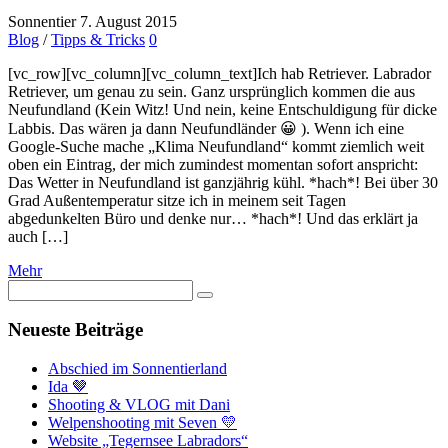
Sonnentier
7. August 2015
Blog
/
Tipps & Tricks
0
[vc_row][vc_column][vc_column_text]Ich hab Retriever. Labrador
Retriever, um genau zu sein. Ganz ursprünglich kommen die aus
Neufundland (Kein Witz! Und nein, keine Entschuldigung für dicke
Labbis. Das wären ja dann Neufundländer 😀 ). Wenn ich eine
Google-Suche mache „Klima Neufundland“ kommt ziemlich weit
oben ein Eintrag, der mich zumindest momentan sofort anspricht:
Das Wetter in Neufundland ist ganzjährig kühl. *hach*! Bei über 30
Grad Außentemperatur sitze ich in meinem seit Tagen
abgedunkelten Büro und denke nur… *hach*! Und das erklärt ja
auch […]
Mehr
Neueste Beiträge
Abschied im Sonnentierland
Ida 🤎
Shooting & VLOG mit Dani
Welpenshooting mit Seven 💛
Website „Tegernsee Labradors“